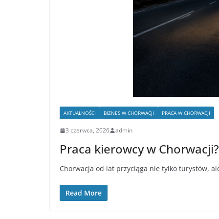
AKTUALNOŚCI
BIZNES W CHORWACJI
PRACA W CHORWACJI
3 czerwca, 2026
admin
Praca kierowcy w Chorwacji?
Chorwacja od lat przyciąga nie tylko turystów,
Read More