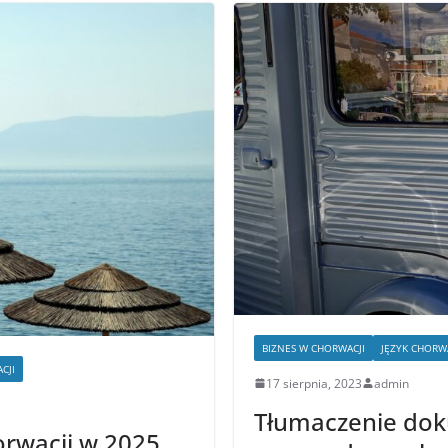
BIZNES W CHORWACJI
JĘZYK CHORW
CJI
17 sierpnia, 2023
admin
Tłumaczenie do
orwacji w 2025