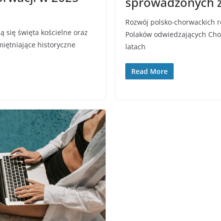
sprowadzonych z
Rozwój polsko-chorwackich re
ą się święta kościelne oraz
Polaków odwiedzających Chorw
iętniające historyczne
latach
Read More