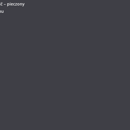
ič – pieczony
nu