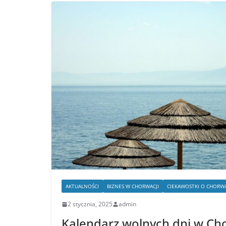
AKTUALNOŚCI
BIZNES W CHORWACJI
CIEKAWOSTKI O CHORWA
2 stycznia, 2025
admin
Kalendarz wolnych dni w Ch