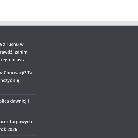
a z ruchu w
rawdź, zanim
arego miasta
w Chorwacji? Ta
ńczyć się
lica dawniej i
prez targowych
rok 2026