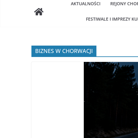
AKTUALNOŚCI
REJONY CHO
FESTIWALE I IMPREZY K
BIZNES W CHORWACJI