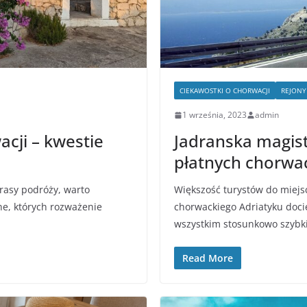
CIEKAWOSTKI O CHORWACJI
REJONY
1 września, 2023
admin
cji – kwestie
Jadranska magist
płatnych chorwa
rasy podróży, warto
Większość turystów do miej
ne, których rozważenie
chorwackiego Adriatyku docie
wszystkim stosunkowo szybk
Read More