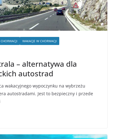
 CHORWACJI
WAKACJE W CHORWACJI
rala – alternatywa dla
ckich autostrad
sca wakacyjnego wypoczynku na wybrzeżu
ra autostradami. Jest to bezpieczny i przede
i