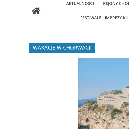
AKTUALNOŚCI
REJONY CHO
FESTIWALE I IMPREZY K
WAKACJE W CHORWACJI