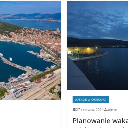
WAKACJE W CHORWACJI
27 czerwca, 2024
admin
Planowanie waka