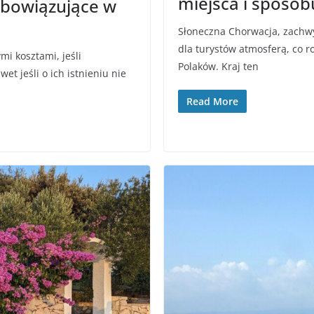
miejsca i sposob
obowiązujące w
Słoneczna Chorwacja, zachwy
dla turystów atmosferą, co r
i kosztami, jeśli
Polaków. Kraj ten
t jeśli o ich istnieniu nie
Read More