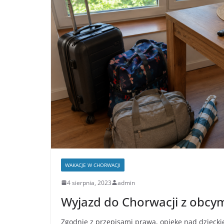
WAKACJE W CHORWACJI
4 sierpnia, 2023
admin
Wyjazd do Chorwacji z obcy
Zgodnie z przepisami prawa, opiekę nad dziecki