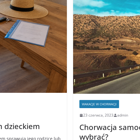
WAKACJE W CHORWACJI
23 czerwca, 2023
admin
m dzieckiem
Chorwacja samoc
wybrać?
em sprawują jego rodzice lub