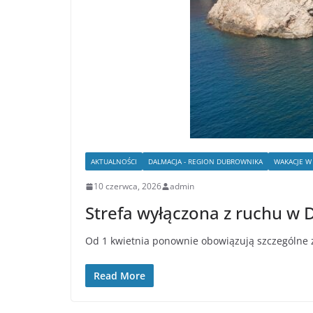
AKTUALNOŚCI
DALMACJA - REGION DUBROWNIKA
WAKACJE W
10 czerwca, 2026
admin
Strefa wyłączona z ruchu w 
Od 1 kwietnia ponownie obowiązują szczególne 
Read More