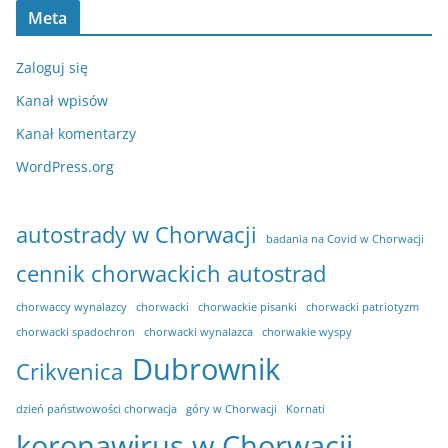
Meta
Zaloguj się
Kanał wpisów
Kanał komentarzy
WordPress.org
autostrady w Chorwacji
badania na Covid w Chorwacji
cennik chorwackich autostrad
chorwaccy wynalazcy
chorwacki
chorwackie pisanki
chorwacki patriotyzm
chorwacki spadochron
chorwacki wynalazca
chorwakie wyspy
Dubrownik
Crikvenica
dzień państwowości chorwacja
góry w Chorwacji
Kornati
koronawirus w Chorwacji