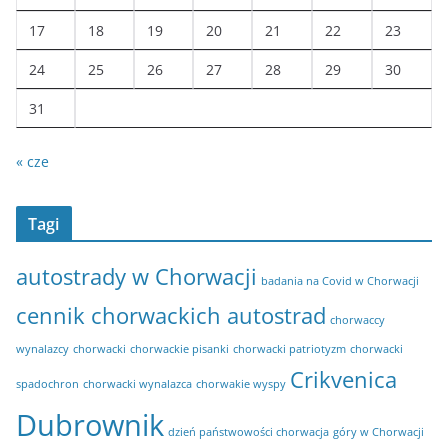
17
18
19
20
21
22
23
24
25
26
27
28
29
30
31
« cze
Tagi
autostrady w Chorwacji
badania na Covid w Chorwacji
cennik chorwackich autostrad
chorwaccy
wynalazcy
chorwacki
chorwackie pisanki
chorwacki patriotyzm
chorwacki
Crikvenica
spadochron
chorwacki wynalazca
chorwakie wyspy
Dubrownik
dzień państwowości chorwacja
góry w Chorwacji