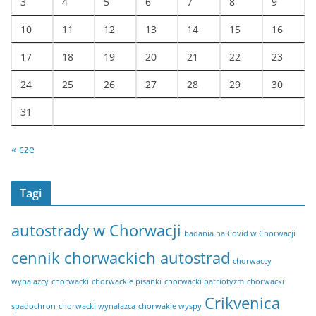
3
4
5
6
7
8
9
10
11
12
13
14
15
16
17
18
19
20
21
22
23
24
25
26
27
28
29
30
31
« cze
Tagi
autostrady w Chorwacji
badania na Covid w Chorwacji
cennik chorwackich autostrad
chorwaccy
wynalazcy
chorwacki
chorwackie pisanki
chorwacki patriotyzm
chorwacki
Crikvenica
spadochron
chorwacki wynalazca
chorwakie wyspy