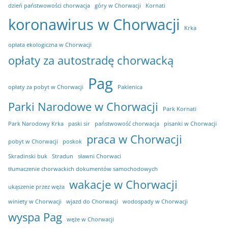
dzień państwowości chorwacja
góry w Chorwacji
Kornati
koronawirus w Chorwacji
Krka
opłata ekologiczna w Chorwacji
opłaty za autostradę chorwacką
Pag
opłaty za pobyt w Chorwacji
Paklenica
Parki Narodowe w Chorwacji
Park Kornati
Park Narodowy Krka
paski sir
państwowość chorwacja
pisanki w Chorwacji
praca w Chorwacji
pobyt w Chorwacji
poskok
Skradinski buk
Stradun
sławni Chorwaci
tłumaczenie chorwackich dokumentów samochodowych
wakacje w Chorwacji
ukąszenie przez węża
winiety w Chorwacji
wjazd do Chorwacji
wodospady w Chorwacji
wyspa Pag
węże w Chorwacji