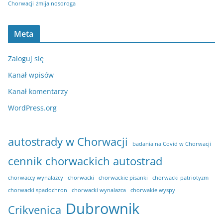
Chorwacji
żmija nosoroga
Meta
Zaloguj się
Kanał wpisów
Kanał komentarzy
WordPress.org
autostrady w Chorwacji
badania na Covid w Chorwacji
cennik chorwackich autostrad
chorwaccy wynalazcy
chorwacki
chorwackie pisanki
chorwacki patriotyzm
chorwacki spadochron
chorwacki wynalazca
chorwakie wyspy
Dubrownik
Crikvenica