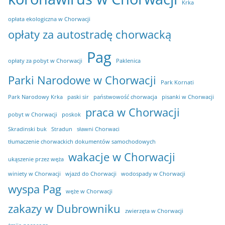
Krka
opłata ekologiczna w Chorwacji
opłaty za autostradę chorwacką
Pag
opłaty za pobyt w Chorwacji
Paklenica
Parki Narodowe w Chorwacji
Park Kornati
Park Narodowy Krka
paski sir
państwowość chorwacja
pisanki w Chorwacji
praca w Chorwacji
pobyt w Chorwacji
poskok
Skradinski buk
Stradun
sławni Chorwaci
tłumaczenie chorwackich dokumentów samochodowych
wakacje w Chorwacji
ukąszenie przez węża
winiety w Chorwacji
wjazd do Chorwacji
wodospady w Chorwacji
wyspa Pag
węże w Chorwacji
zakazy w Dubrowniku
zwierzęta w Chorwacji