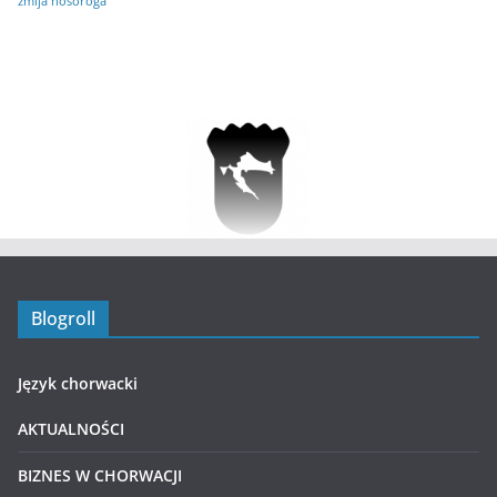
żmija nosoroga
Blogroll
Język chorwacki
AKTUALNOŚCI
BIZNES W CHORWACJI