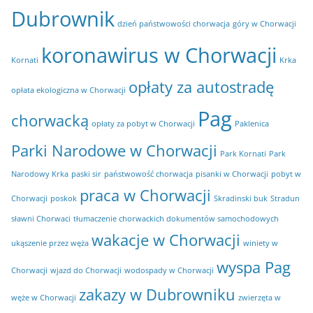
Dubrownik
dzień państwowości chorwacja
góry w Chorwacji
koronawirus w Chorwacji
Kornati
Krka
opłaty za autostradę
opłata ekologiczna w Chorwacji
Pag
chorwacką
opłaty za pobyt w Chorwacji
Paklenica
Parki Narodowe w Chorwacji
Park Kornati
Park
Narodowy Krka
paski sir
państwowość chorwacja
pisanki w Chorwacji
pobyt w
praca w Chorwacji
Chorwacji
poskok
Skradinski buk
Stradun
sławni Chorwaci
tłumaczenie chorwackich dokumentów samochodowych
wakacje w Chorwacji
ukąszenie przez węża
winiety w
wyspa Pag
Chorwacji
wjazd do Chorwacji
wodospady w Chorwacji
zakazy w Dubrowniku
węże w Chorwacji
zwierzęta w