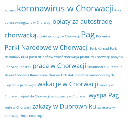
koronawirus w Chorwacji
Kornati
Krka
opłaty za autostradę
opłata ekologiczna w Chorwacji
Pag
chorwacką
opłaty za pobyt w Chorwacji
Paklenica
Parki Narodowe w Chorwacji
Park Kornati
Park
Narodowy Krka
paski sir
państwowość chorwacja
pisanki w Chorwacji
pobyt w
praca w Chorwacji
Chorwacji
poskok
Skradinski buk
Stradun
sławni Chorwaci
tłumaczenie chorwackich dokumentów samochodowych
wakacje w Chorwacji
ukąszenie przez węża
winiety w
wyspa Pag
Chorwacji
wjazd do Chorwacji
wodospady w Chorwacji
zakazy w Dubrowniku
węże w Chorwacji
zwierzęta w
Chorwacji
żmija nosoroga